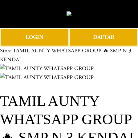
O
0
p
e
n
LOGIN
DAFTAR
M
e
Store
TAMIL AUNTY WHATSAPP GROUP 🔥 SMP N 3
n
KENDAL
u
TAMIL AUNTY
WHATSAPP GROUP
🔥 SMP N 3 KENDAL