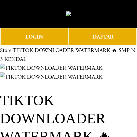
O
0
p
e
n
LOGIN
DAFTAR
M
e
Store
TIKTOK DOWNLOADER WATERMARK 🔥 SMP N
n
3 KENDAL
u
TIKTOK
DOWNLOADER
WATERMARK 🔥