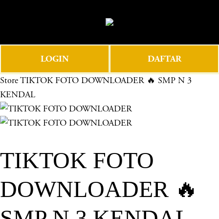
O
0
p
e
n
LOGIN
DAFTAR
M
e
Store
TIKTOK FOTO DOWNLOADER 🔥 SMP N 3
n
KENDAL
u
TIKTOK FOTO
DOWNLOADER 🔥
SMP N 3 KENDAL