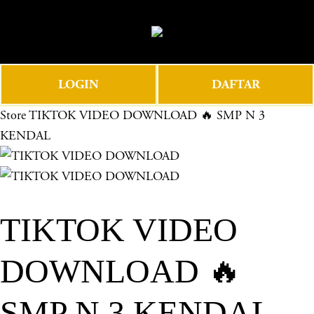
O
0
p
e
n
LOGIN
DAFTAR
M
e
Store
TIKTOK VIDEO DOWNLOAD 🔥 SMP N 3
n
KENDAL
u
TIKTOK VIDEO
DOWNLOAD 🔥
SMP N 3 KENDAL