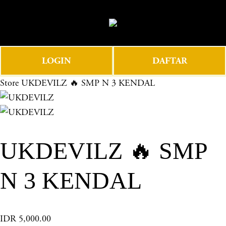
O
0
p
e
n
LOGIN
DAFTAR
M
e
Store
UKDEVILZ 🔥 SMP N 3 KENDAL
n
u
UKDEVILZ 🔥 SMP
N 3 KENDAL
IDR 5,000.00