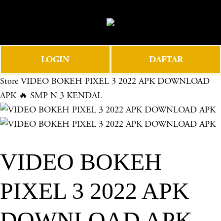
O
0
p
e
n
LOGIN
DAFTAR
M
e
Store
VIDEO BOKEH PIXEL 3 2022 APK DOWNLOAD
n
APK 🔥 SMP N 3 KENDAL
u
VIDEO BOKEH
PIXEL 3 2022 APK
DOWNLOAD APK