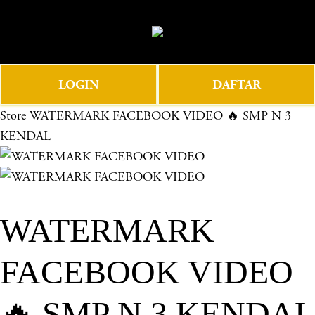
O
0
p
e
n
LOGIN
DAFTAR
M
e
Store
WATERMARK FACEBOOK VIDEO 🔥 SMP N 3
n
KENDAL
u
WATERMARK
FACEBOOK VIDEO
🔥 SMP N 3 KENDAL