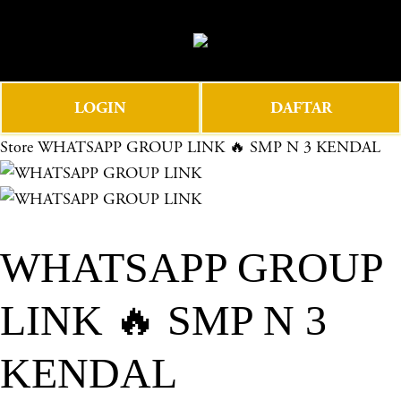
O
0
p
e
n
LOGIN
DAFTAR
M
e
Store
WHATSAPP GROUP LINK 🔥 SMP N 3 KENDAL
n
u
WHATSAPP GROUP
LINK 🔥 SMP N 3
KENDAL