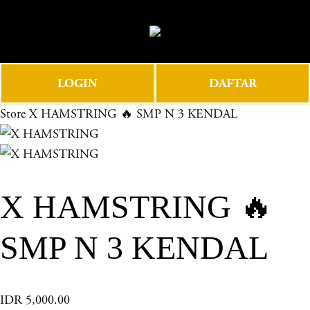
O
0
p
e
n
LOGIN
DAFTAR
M
e
Store
X HAMSTRING 🔥 SMP N 3 KENDAL
n
u
X HAMSTRING 🔥
SMP N 3 KENDAL
IDR 5,000.00