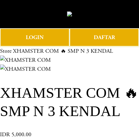
O
0
p
e
n
LOGIN
DAFTAR
M
e
Store
XHAMSTER COM 🔥 SMP N 3 KENDAL
n
u
XHAMSTER COM 🔥
SMP N 3 KENDAL
IDR 5,000.00