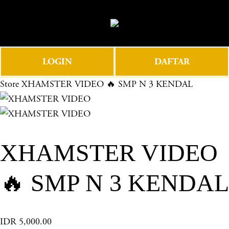
O
0
p
e
n
LOGIN
DAFTAR
M
e
Store
XHAMSTER VIDEO 🔥 SMP N 3 KENDAL
n
u
XHAMSTER VIDEO
🔥 SMP N 3 KENDAL
IDR 5,000.00