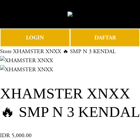
O
0
p
e
n
LOGIN
DAFTAR
M
e
Store
XHAMSTER XNXX 🔥 SMP N 3 KENDAL
n
u
XHAMSTER XNXX
🔥 SMP N 3 KENDAL
IDR 5,000.00