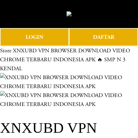
O
0
p
e
n
LOGIN
DAFTAR
M
e
Store
XNXUBD VPN BROWSER DOWNLOAD VIDEO
n
CHROME TERBARU INDONESIA APK 🔥 SMP N 3
u
KENDAL
XNXUBD VPN