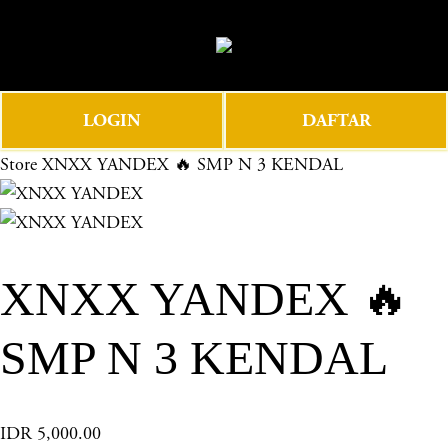
O
0
p
e
n
LOGIN
DAFTAR
M
e
Store
XNXX YANDEX 🔥 SMP N 3 KENDAL
n
u
XNXX YANDEX 🔥
SMP N 3 KENDAL
IDR 5,000.00