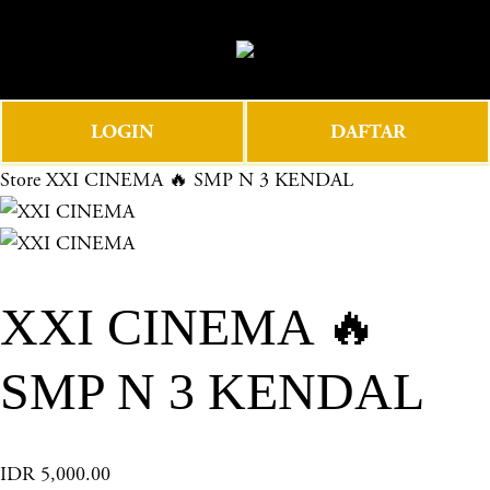
O
0
p
e
n
LOGIN
DAFTAR
M
e
Store
XXI CINEMA 🔥 SMP N 3 KENDAL
n
u
XXI CINEMA 🔥
SMP N 3 KENDAL
IDR 5,000.00