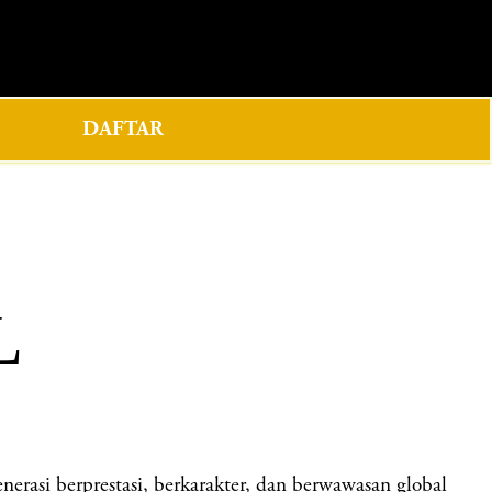
0
DAFTAR
L
si berprestasi, berkarakter, dan berwawasan global