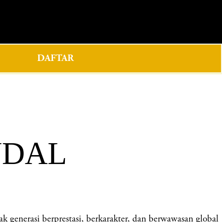
0
DAFTAR
NDAL
nerasi berprestasi, berkarakter, dan berwawasan global