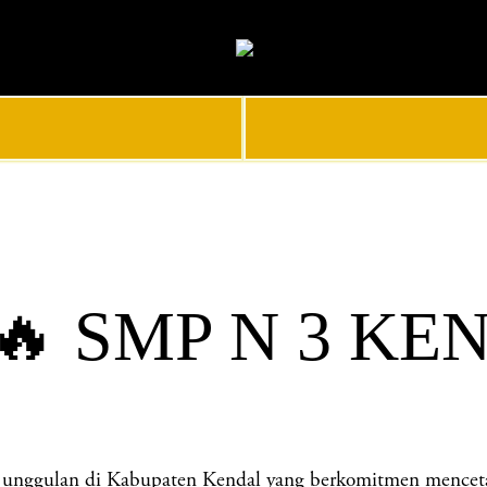
🔥 SMP N 3 KE
gulan di Kabupaten Kendal yang berkomitmen mencetak ge