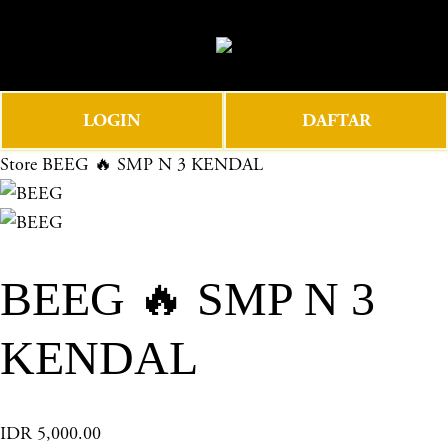
O
0
p
e
n
LOGIN
DAFTAR
M
e
Store
BEEG 🔥 SMP N 3 KENDAL
n
u
BEEG 🔥 SMP N 3
KENDAL
IDR 5,000.00