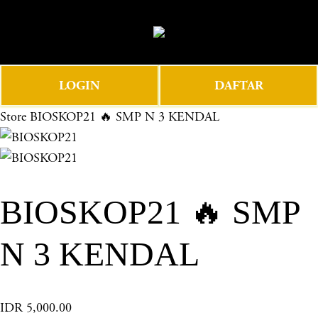
O
0
p
e
n
LOGIN
DAFTAR
M
e
Store
BIOSKOP21 🔥 SMP N 3 KENDAL
n
u
BIOSKOP21 🔥 SMP
N 3 KENDAL
IDR 5,000.00