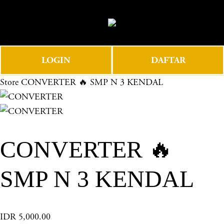
O
0
p
e
n
LOGIN
DAFTAR
M
e
Store
CONVERTER 🔥 SMP N 3 KENDAL
n
u
CONVERTER 🔥
SMP N 3 KENDAL
IDR 5,000.00