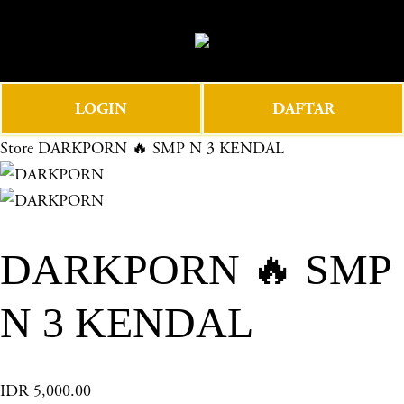
O
0
p
e
n
LOGIN
DAFTAR
M
e
Store
DARKPORN 🔥 SMP N 3 KENDAL
n
u
DARKPORN 🔥 SMP
N 3 KENDAL
IDR 5,000.00