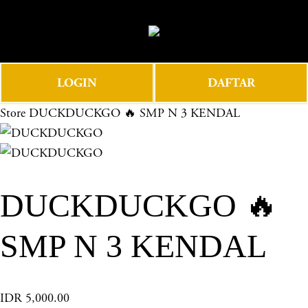
O
0
p
e
n
LOGIN
DAFTAR
M
e
Store
DUCKDUCKGO 🔥 SMP N 3 KENDAL
n
u
DUCKDUCKGO 🔥
SMP N 3 KENDAL
IDR 5,000.00