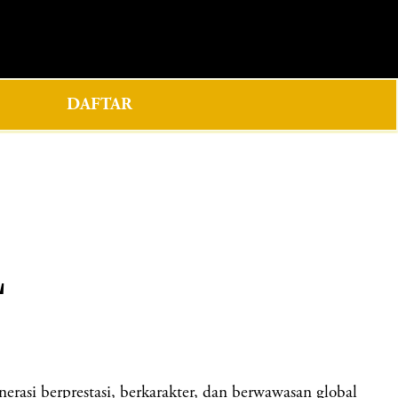
0
DAFTAR
L
i berprestasi, berkarakter, dan berwawasan global