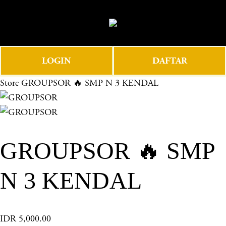
O
0
p
e
n
LOGIN
DAFTAR
M
e
Store
GROUPSOR 🔥 SMP N 3 KENDAL
n
u
GROUPSOR 🔥 SMP
N 3 KENDAL
IDR 5,000.00