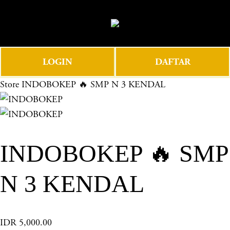
O
0
p
e
n
LOGIN
DAFTAR
M
e
Store
INDOBOKEP 🔥 SMP N 3 KENDAL
n
u
INDOBOKEP 🔥 SMP
N 3 KENDAL
IDR 5,000.00