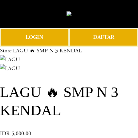
O
0
p
e
n
LOGIN
DAFTAR
M
e
Store
LAGU 🔥 SMP N 3 KENDAL
n
u
LAGU 🔥 SMP N 3
KENDAL
IDR 5,000.00