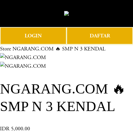
O
0
p
e
n
LOGIN
DAFTAR
M
e
Store
NGARANG.COM 🔥 SMP N 3 KENDAL
n
u
NGARANG.COM 🔥
SMP N 3 KENDAL
IDR 5,000.00