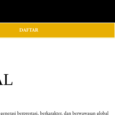
0
DAFTAR
AL
asi berprestasi, berkarakter, dan berwawasan global