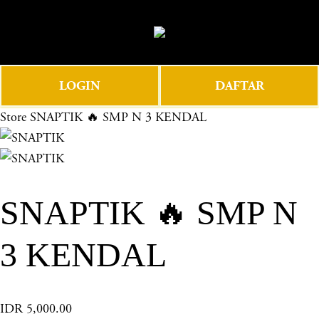
O
0
p
e
n
LOGIN
DAFTAR
M
e
Store
SNAPTIK 🔥 SMP N 3 KENDAL
n
u
SNAPTIK 🔥 SMP N
3 KENDAL
IDR 5,000.00