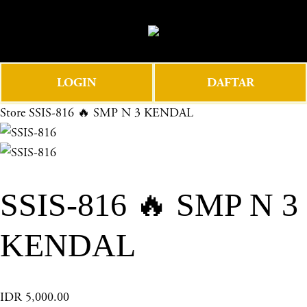
O
0
p
e
n
LOGIN
DAFTAR
M
e
Store
SSIS-816 🔥 SMP N 3 KENDAL
n
u
SSIS-816 🔥 SMP N 3
KENDAL
IDR 5,000.00