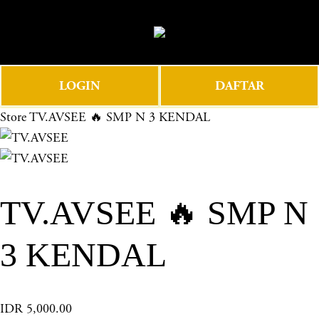
O
0
p
e
n
LOGIN
DAFTAR
M
e
Store
TV.AVSEE 🔥 SMP N 3 KENDAL
n
u
TV.AVSEE 🔥 SMP N
3 KENDAL
IDR 5,000.00