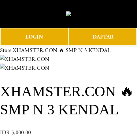
O
0
p
e
n
LOGIN
DAFTAR
M
e
Store
XHAMSTER.CON 🔥 SMP N 3 KENDAL
n
u
XHAMSTER.CON 🔥
SMP N 3 KENDAL
IDR 5,000.00