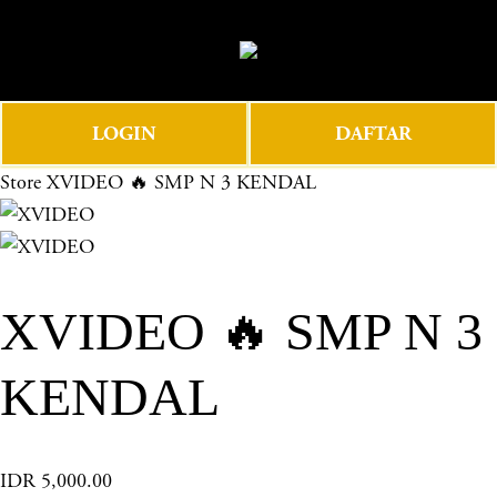
O
0
p
e
n
LOGIN
DAFTAR
M
e
Store
XVIDEO 🔥 SMP N 3 KENDAL
n
u
XVIDEO 🔥 SMP N 3
KENDAL
IDR 5,000.00