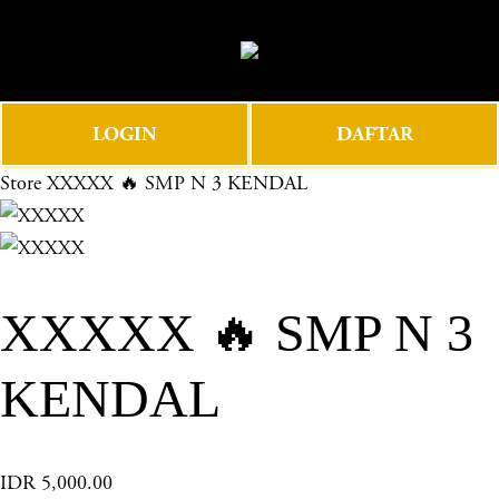
O
0
p
e
n
LOGIN
DAFTAR
M
e
Store
XXXXX 🔥 SMP N 3 KENDAL
n
u
XXXXX 🔥 SMP N 3
KENDAL
IDR 5,000.00