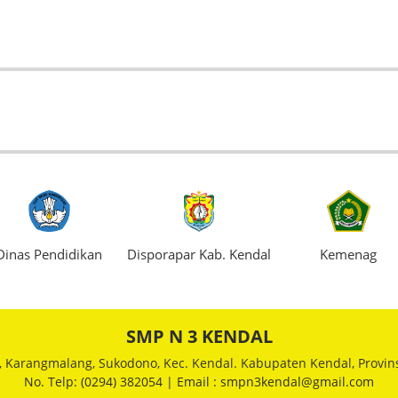
Dinas Pendidikan
Disporapar Kab. Kendal
Kemenag
SMP N 3 KENDAL
el, Karangmalang, Sukodono, Kec. Kendal. Kabupaten Kendal, Provin
No. Telp: (0294) 382054 | Email : smpn3kendal@gmail.com