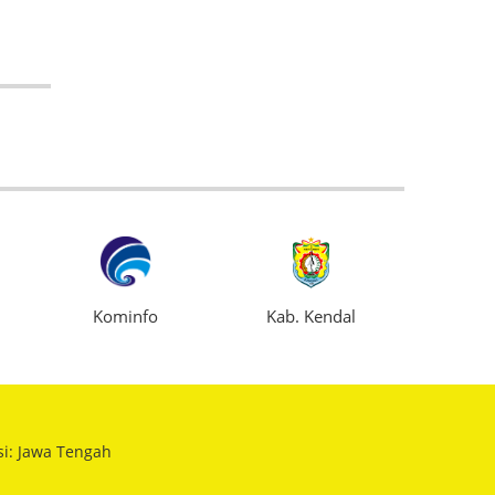
Kominfo
Kab. Kendal
B
si: Jawa Tengah